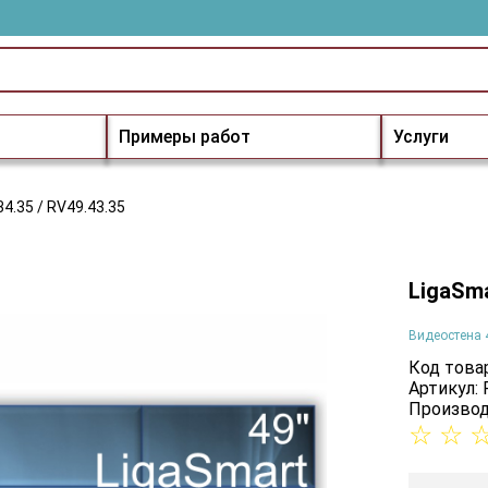
Примеры работ
Услуги
4.35 / RV49.43.35
LigaSma
Видеостена 
Код товар
Артикул: 
Производ
☆
☆