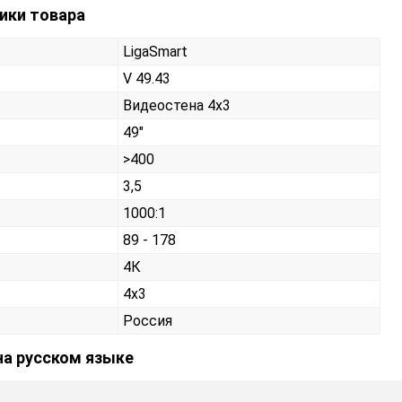
тики товара
LigaSmart
V 49.43
Видеостена 4х3
49"
>400
3,5
1000:1
89 - 178
4К
4x3
Россия
 на русском языке