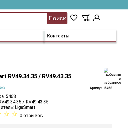
Поиск
Контакты
rt RV49.34.35 / RV49.43.35
4х3
Артикул: 5468
а: 5468
RV49.34.35 / RV49.43.35
итель:
LigaSmart
☆
☆
☆
0 отзывов