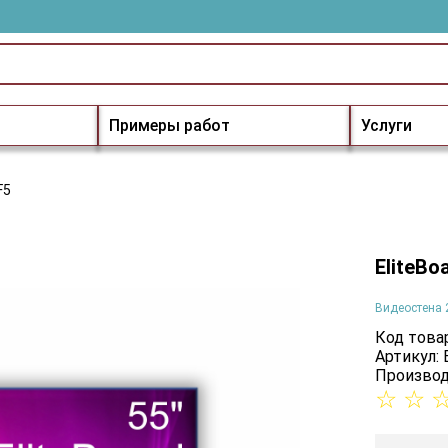
Примеры работ
Услуги
F5
EliteBo
Видеостена 
Код товар
Артикул: 
Производ
☆
☆