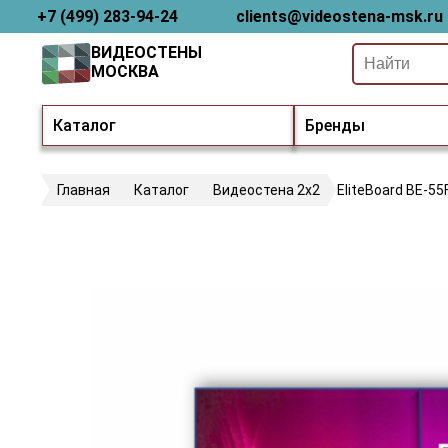
+7 (499) 283-94-24
clients@videostena-msk.ru
ВИДЕОСТЕНЫ
МОСКВА
Каталог
Бренды
Главная
Каталог
Видеостена 2x2
EliteBoard BE-55