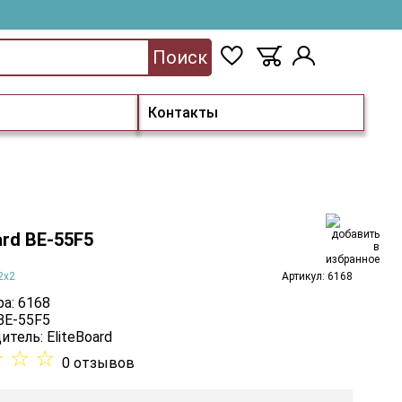
Поиск
Контакты
ard BE-55F5
2x2
Артикул: 6168
а: 6168
BE-55F5
итель:
EliteBoard
☆
☆
☆
0 отзывов