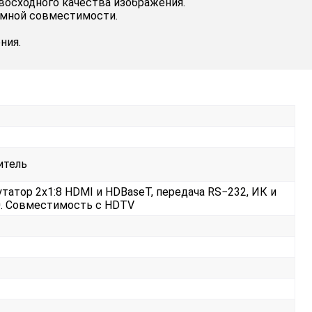
восходного качества изображения.
емной совместимости.
ния.
итель
татор 2х1:8 HDMI и HDBaseT, передача RS−232, ИК и
:0. Совместимость с HDTV