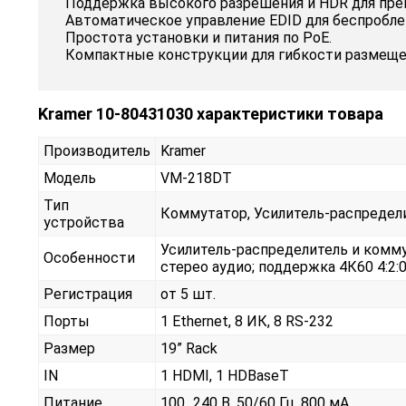
Поддержка высокого разрешения и HDR для пре
Автоматическое управление EDID для беспробл
Простота установки и питания по PoE.
Компактные конструкции для гибкости размеще
Kramer 10-80431030 характеристики товара
Производитель
Kramer
Модель
VM-218DT
Тип
Коммутатор, Усилитель-распредел
устройства
Усилитель-распределитель и комму
Особенности
стерео аудио; поддержка 4К60 4:2
Регистрация
от 5 шт.
Порты
1 Ethernet, 8 ИК, 8 RS-232
Размер
19” Rack
IN
1 HDMI, 1 HDBaseT
Питание
100...240 В, 50/60 Гц, 800 мА