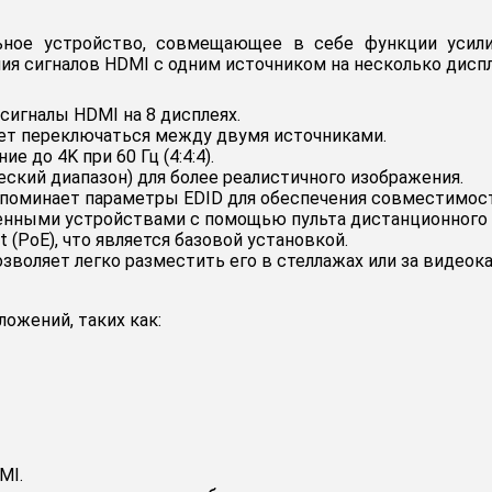
ное устройство, совмещающее в себе функции усили
ия сигналов HDMI с одним источником на несколько дисп
сигналы HDMI на 8 дисплеях.
яет переключаться между двумя источниками.
до 4K при 60 Гц (4:4:4).
кий диапазон) для более реалистичного изображения.
запоминает параметры EDID для обеспечения совместимо
енными устройствами с помощью пульта дистанционного 
 (PoE), что является базовой установкой.
воляет легко разместить его в стеллажах или за видеока
ожений, таких как:
MI.