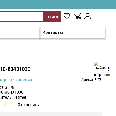
Поиск
Контакты
 10-80431030
аспределители сигнала
Артикул: 3178
а: 3178
 10-80431030
итель:
Kramer
☆
☆
☆
0 отзывов