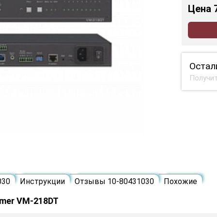
Цена
Остал
Получит
030
Инструкции
Отзывы 10-80431030
Похожие
amer VM-218DT