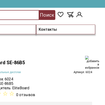
Поиск
Контакты
ard SE-86B5
альные дисплеи
Артикул: 6024
а: 6024
 SE-86B5
итель:
EliteBoard
☆
☆
☆
0 отзывов