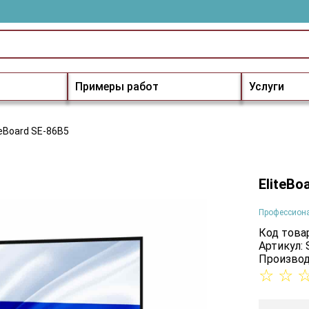
Примеры работ
Услуги
teBoard SE-86B5
EliteBo
Профессион
Код товар
Артикул:
Производ
☆
☆