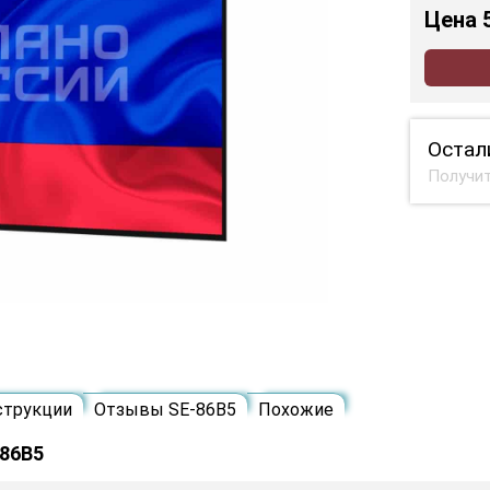
Цена
Остал
Получит
струкции
Отзывы SE-86B5
Похожие
-86B5