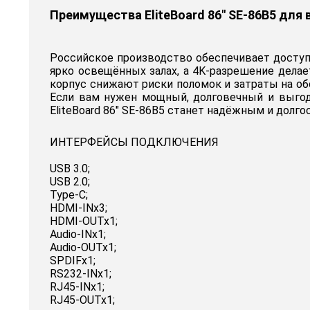
Преимущества EliteBoard 86" SE-86B5 для 
Российское производство обеспечивает доступ
ярко освещённых залах, а 4K-разрешение дела
корпус снижают риски поломок и затраты на обс
Если вам нужен мощный, долговечный и выго
EliteBoard 86" SE-86B5 станет надёжным и долг
ИНТЕРФЕЙСЫ ПОДКЛЮЧЕНИЯ
USB 3.0;
USB 2.0;
Type-C;
HDMI-INx3;
HDMI-OUTx1;
Audio-INx1;
Audio-OUTx1;
SPDIFx1;
RS232-INx1;
RJ45-INx1;
RJ45-OUTx1;