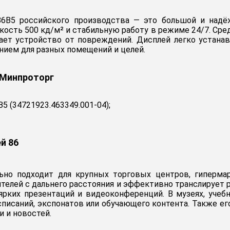
E-86B5 российского производства — это большой и над
кость 500 кд/м² и стабильную работу в режиме 24/7. Сред
ает устройство от повреждений. Дисплей легко устанав
нием для разных помещений и целей.
 Минпроторг
5 (34721923.463349.001-04);
й 86
но подходит для крупных торговых центров, гипермар
елей с дальнего расстояния и эффективно транслирует р
ярких презентаций и видеоконференций. В музеях, учеб
писаний, экспонатов или обучающего контента. Также его
и и новостей.