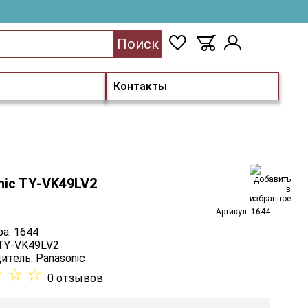
Поиск
Контакты
nic TY-VK49LV2
Артикул: 1644
а: 1644
 TY-VK49LV2
итель:
Panasonic
☆
☆
☆
0 отзывов