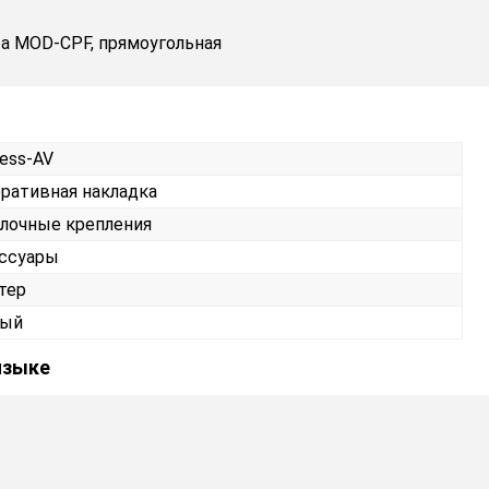
ра MOD-CPF, прямоугольная
less-AV
ративная накладка
лочные крепления
ссуары
тер
ный
языке