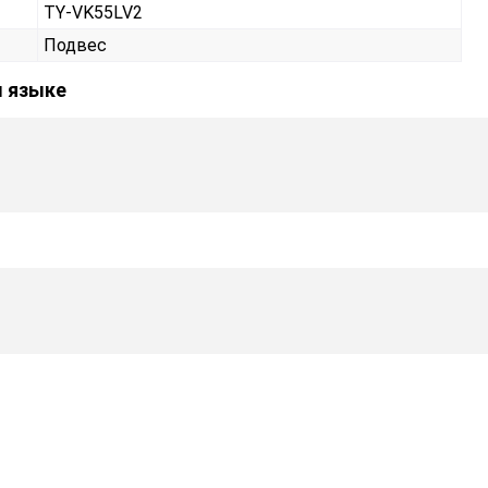
TY-VK55LV2
Подвес
м языке