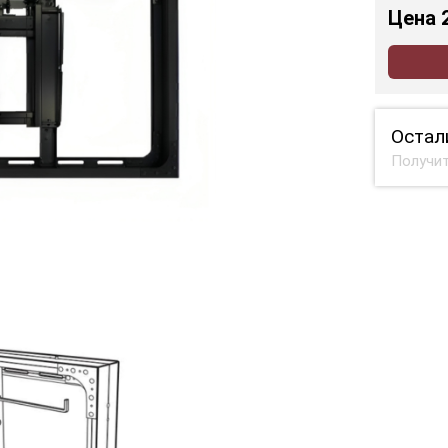
Цена
Остал
Получит