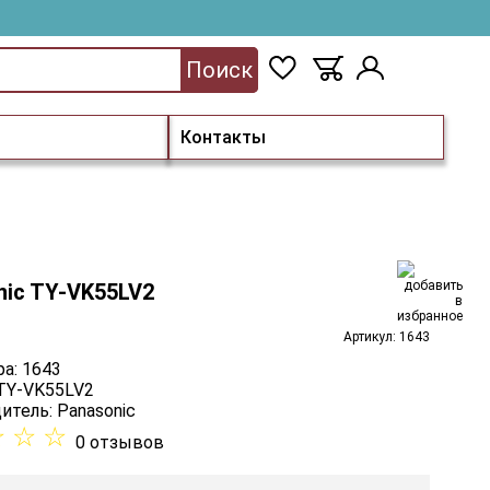
Поиск
Контакты
nic TY-VK55LV2
Артикул: 1643
а: 1643
 TY-VK55LV2
итель:
Panasonic
☆
☆
☆
0 отзывов