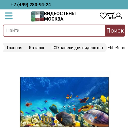
+7 (499) 283-94-24
ВИДЕОСТЕНЫ
МОСКВА
Поиск
Главная
Каталог
LCD панели для видеостен
EliteBoard