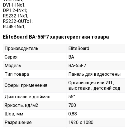
DVI-I-INx1;
DP1.2-INx1;
RS232-INx1;
RS232-OUTx1;
RJ45-INx1;
EliteBoard BA-55F7 характеристики товара
Производитель
EliteBoard
Серия
BA
Модель
BA-55F7
Тип товара
Панель для видеостены
Организация или ИП ,
Сферы применения
выставки , детский сад
Диагональ в дюймах
55"
Яркость, кд/м2
700
Шов, мм
0,88
Разрешение
1920 x 1080