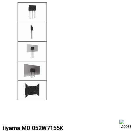
iiyama MD 052W7155K