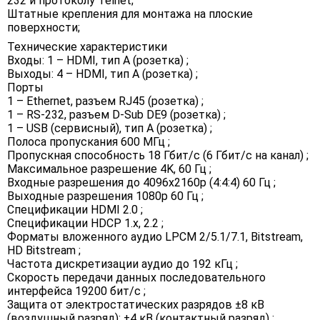
232 и протоколу Telnet;
Штатные крепления для монтажа на плоские
поверхности;
Технические характеристики
Входы: 1 – HDMI, тип А (розетка) ;
Выходы: 4 – HDMI, тип A (розетка) ;
Порты
1 – Ethernet, разъем RJ45 (розетка) ;
1 – RS-232, разъем D-Sub DE9 (розетка) ;
1 – USB (сервисный), тип A (розетка) ;
Полоса пропускания 600 МГц ;
Пропускная способность 18 Гбит/с (6 Гбит/с на канал) ;
Максимальное разрешение 4K, 60 Гц ;
Входные разрешения до 4096x2160p (4:4:4) 60 Гц ;
Выходные разрешения 1080p 60 Гц ;
Спецификации HDMI 2.0 ;
Спецификации HDCP 1.x, 2.2 ;
Форматы вложенного аудио LPCM 2/5.1/7.1, Bitstream,
HD Bitstream ;
Частота дискретизации аудио до 192 кГц ;
Скорость передачи данных последовательного
интерфейса 19200 бит/с ;
Защита от электростатических разрядов ±8 кВ
(воздушный разряд); ±4 кВ (контактный разряд) ;