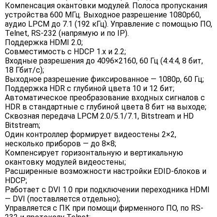
Компенсация окантовки модулей. Полоса пропускания
устройства 600 МГц. Выходное разрешение 1080p60,
аудио LPCM до 7.1 (192 кГц). Управление с помощью ПО,
Telnet, RS-232 (напрямую и по IP).
Поддержка HDMI 2.0;
Совместимость с HDCP 1.х и 2.2;
Входные разрешения до 4096×2160, 60 Гц (4:4:4, 8 бит,
18 Гбит/с);
Выходное разрешение фиксированное — 1080p, 60 Гц;
Поддержка HDR с глубиной цвета 10 и 12 бит;
Автоматическое преобразование входных сигналов с
HDR в стандартные с глубиной цвета 8 бит на выходе;
Сквозная передача LPCM 2.0/5.1/7.1, Bitstream и HD
Bitstream;
Один контроллер формирует видеостены 2×2,
несколько приборов — до 8×8;
Компенсирует горизонтальную и вертикальную
окантовку модулей видеостены;
Расширенные возможности настройки EDID-блоков и
HDCP;
Работает с DVI 1.0 при подключении переходника HDMI
— DVI (поставляется отдельно);
Управляется с ПК при помощи фирменного ПО, по RS-