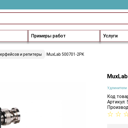
Примеры работ
Услуги
терфейсов и репитеры
MuxLab 500701-2PK
MuxLab
Удлинители 
Код товар
Артикул:
Производ
☆
☆