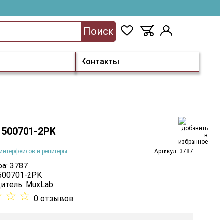
Поиск
Контакты
 500701-2PK
интерфейсов и репитеры
Артикул: 3787
а: 3787
 500701-2PK
итель:
MuxLab
☆
☆
☆
0 отзывов