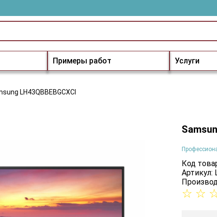
Примеры работ
Услуги
msung LH43QBBEBGCXCI
Samsun
Профессион
Код товар
Артикул:
Производ
☆
☆