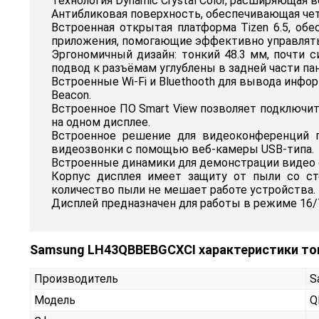
Технология Dynamic Crystal Color, расширяюща
Антибликовая поверхность, обеспечивающая чет
Встроенная открытая платформа Tizen 6.5, о
приложения, помогающие эффективно управлять
Эргономичный дизайн: тонкий 48.3 мм, почти си
подвод к разъёмам углублены в задней части пан
Встроенные Wi-Fi и Bluethooth для вывода инфо
Beacon.
Встроенное ПО Smart View позволяет подключит
на одном дисплее.
Встроенное решение для видеоконференций 
видеозвонки с помощью веб-камеры USB-типа.
Встроенные динамики для демонстрации видео с
Корпус дисплея имеет защиту от пыли со ст
количество пыли не мешает работе устройства.
Дисплей предназначен для работы в режиме 16/
Samsung LH43QBBEBGCXCI характеристики то
Производитель
S
Модель
Q