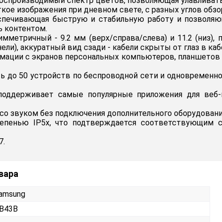
я воспроизводимый спектр цветов, позволяющая улавливат
кое изображения при дневном свете, с разных углов обзо
беспечивающая быструю и стабильную работу и позволяю
 контентом.
мметричный - 9.2 мм (верх/справа/слева) и 11.2 (низ), 
ели), аккуратный вид сзади - кабели скрыты от глаз в каб
рмации с экранов персональных компьютеров, планшетов 
ь до 50 устройств по беспроводной сети и одновременн
поддерживает самые популярные приложения для веб-
о звуком без подключения дополнительного оборудовани
епенью IP5x, что подтверждается соответствующим с
7.
вара
amsung
B43B