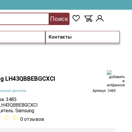
Поиск
Контакты
g LH43QBBEBGCXCI
альные дисплеи
Артикул: 3485
а: 3485
 LH43QBBEBGCXCI
итель:
Samsung
☆
☆
☆
0 отзывов