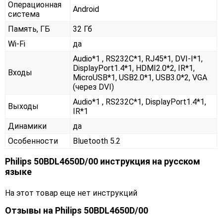
Операционная
Android
система
Память, ГБ
32 Гб
Wi-Fi
да
Audio*1 , RS232С*1, RJ45*1, DVI-I*1,
DisplayPort1.4*1, HDMI2.0*2, IR*1,
Входы
MicroUSB*1, USB2.0*1, USB3.0*2, VGA
(через DVI)
Audio*1 , RS232С*1, DisplayPort1.4*1,
Выходы
IR*1
Динамики
да
Особенности
Bluetooth 5.2
Philips 50BDL4650D/00 инструкция на русском
языке
На этот товар еще нет инструкций
Отзывы на
Philips 50BDL4650D/00