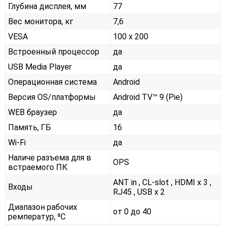
Глубина дисплея, мм
77
Вес монитора, кг
7,6
VESA
100 x 200
Встроенный процессор
да
USB Media Player
да
Операционная система
Android
Версия OS/платформы
Android TV™ 9 (Pie)
WEB браузер
да
Память, ГБ
16
Wi-Fi
да
Наличе разъема для в
OPS
встраемого ПК
ANT in , CL-slot , HDMI x 3 ,
Входы
RJ45 , USB x 2
Диапазон рабочих
от 0 до 40
ремператур, ⁰С