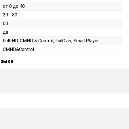
от 0 до 40
20 - 80
60
да
Full-HD, CMND & Control, FailOver, SmartPlayer
CMND&Control
языке