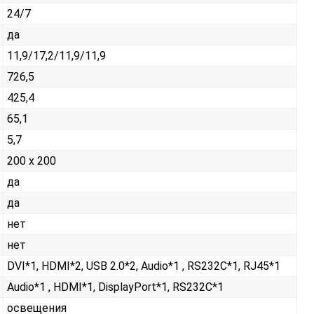
24/7
да
11,9/17,2/11,9/11,9
726,5
425,4
65,1
5,7
200 x 200
да
да
нет
нет
DVI*1, HDMI*2, USB 2.0*2, Audio*1 , RS232С*1, RJ45*1
Audio*1 , HDMI*1, DisplayPort*1, RS232С*1
освещения