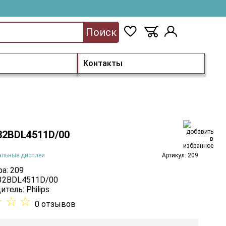
Поиск
Контакты
 32BDL4511D/00
альные дисплеи
Артикул: 209
а: 209
 32BDL4511D/00
итель:
Philips
☆
☆
☆
0 отзывов