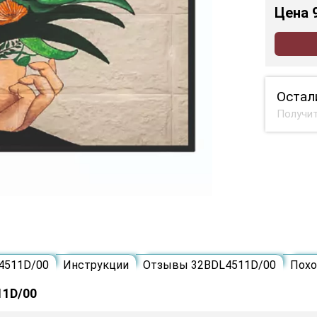
Цена
Остал
Получит
4511D/00
Инструкции
Отзывы 32BDL4511D/00
Пох
11D/00