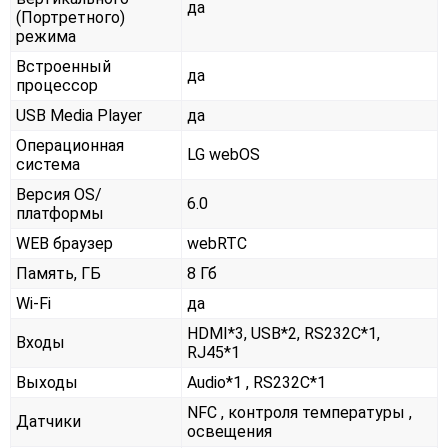
да
(Портретного)
режима
Встроенный
да
процессор
USB Media Player
да
Операционная
LG webOS
система
Версия OS/
6.0
платформы
WEB браузер
webRTC
Память, ГБ
8 Гб
Wi-Fi
да
HDMI*3, USB*2, RS232С*1,
Входы
RJ45*1
Выходы
Audio*1 , RS232С*1
NFC , контроля температуры ,
Датчики
освещения