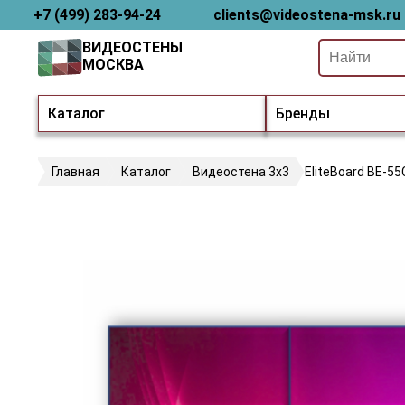
+7 (499) 283-94-24
clients@videostena-msk.ru
ВИДЕОСТЕНЫ
МОСКВА
Каталог
Бренды
Главная
Каталог
Видеостена 3х3
EliteBoard BE-55