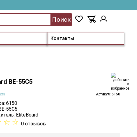
Поиск
Контакты
ard BE-55C5
3х3
Артикул: 6150
а: 6150
 BE-55C5
итель:
EliteBoard
☆
☆
☆
0 отзывов