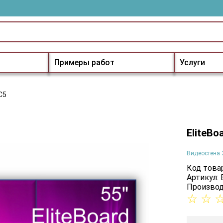
Примеры работ
Услуги
C5
EliteBo
Видеостена 
Код товар
Артикул:
Производ
☆
☆