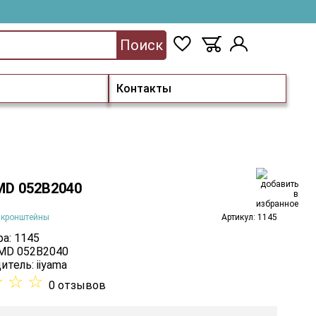
Поиск
Контакты
 MD 052B2040
 кронштейны
Артикул: 1145
а: 1145
 MD 052B2040
итель:
iiyama
☆
☆
☆
0 отзывов