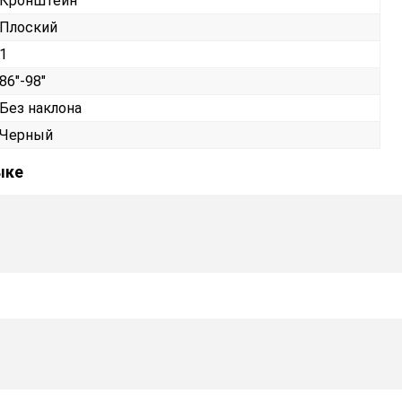
Кронштейн
Плоский
1
86"-98"
Без наклона
Черный
ыке