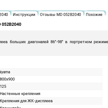
2040
Инструкции
Отзывы MD 052B2040
Похожие
D 052B2040
леев больших диагоналей 86"-98" в портретном режиме
iiyama
800x900
125
Настенные крепления
Крепления для ЖК-дисплеев