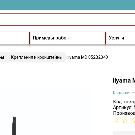
Примеры работ
Услуги
ры
Крепления и кронштейны
iiyama MD 052B2040
iiyama
Крепления и
Код товар
Артикул:
Производ
☆
☆