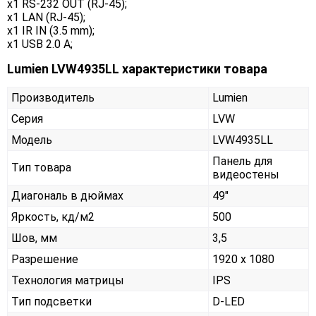
x1 RS-232 OUT (RJ-45);
x1 LAN (RJ-45);
x1 IR IN (3.5 mm);
x1 USB 2.0 A;
Lumien LVW4935LL характеристики товара
Производитель
Lumien
Серия
LVW
Модель
LVW4935LL
Панель для
Тип товара
видеостены
Диагональ в дюймах
49"
Яркость, кд/м2
500
Шов, мм
3,5
Разрешение
1920 x 1080
Технология матрицы
IPS
Тип подсветки
D-LED