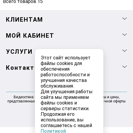
Всего товаров 15
КЛИЕНТАМ
МОЙ КАБИНЕТ
УСЛУГИ
Этот сайт использует
файлы cookies для
Контакты
обеспечения
работоспособности и
улучшения качества
обслуживания.
Для улучшения работы
сайта мы применяем
Видеостена Москва 2025-2026 © Информация, товары и цены,
представленные на сайте, не являются договором публичной оферты
файлы cookies и
серверы статистики.
Продолжая его
использование, вы
соглашаетесь с нашей
Политикой