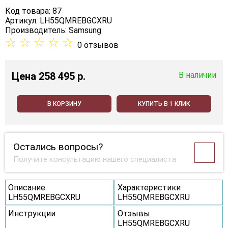
Код товара: 87
Артикул: LH55QMREBGCXRU
Производитель:
Samsung
☆
☆
☆
☆
☆
0 отзывов
Цена
258 495 p.
В наличии
В КОРЗИНУ
КУПИТЬ В 1 КЛИК
Остались вопросы?
Получите консультацию нашего специалиста
Описание
Характеристики
LH55QMREBGCXRU
LH55QMREBGCXRU
Инструкции
Отзывы
LH55QMREBGCXRU