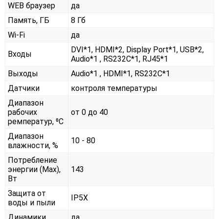
WEB браузер
да
Память, ГБ
8 Гб
Wi-Fi
да
DVI*1, HDMI*2, Display Port*1, USB*2,
Входы
Audio*1 , RS232С*1, RJ45*1
Выходы
Audio*1 , HDMI*1, RS232С*1
Датчики
контроля температуры
Диапазон
рабочих
от 0 до 40
ремператур, ⁰С
Диапазон
10 - 80
влажности, %
Потребление
энергии (Max),
143
Вт
Защита от
IP5X
воды и пыли
Динамики
да