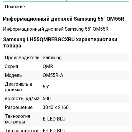
Похожие
Информационный дисплей Samsung 55" QM55R
Информационный дисплей Samsung 55" QM55R.
Samsung LH55QMREBGCXRU характеристики
товара
Производитель
Samsung
Серия
QMR
Модель
QM55R-A
Диагональ в
55"
дюймах
Яркость, кд/м2
500
Разрешение
3840 x 2160
Технология
E-LED BLU
матрицы
Тип подсветки
E-LED BLU