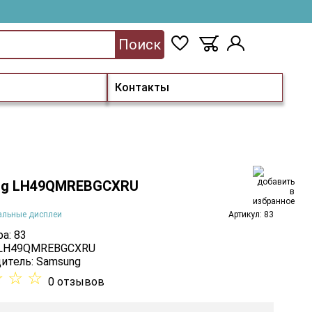
Поиск
Контакты
ng LH49QMREBGCXRU
альные дисплеи
Артикул: 83
а: 83
: LH49QMREBGCXRU
итель:
Samsung
☆
☆
☆
0 отзывов