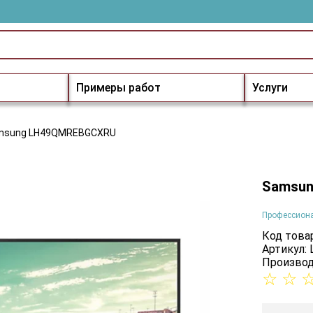
Примеры работ
Услуги
msung LH49QMREBGCXRU
Samsu
Профессион
Код товар
Артикул
Производ
☆
☆