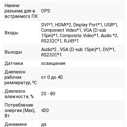
Наличе
разъема для в
OPS
встраемого ПК
DVI*1, HDMI*2, Display Port*1, USB*1,
Component Video*1, VGA (D-sub
Входы
15pin)*1, Composite Video*1, Audio *2,
RS232С*1, RJ45*1
Audio*2 , VGA (D-sub 15pin)*1, DVI*1,
Выходы
RS232С*1
Датчики
освещения
Диапазон
рабочих
от 0 до 40
ремператур, ⁰С
Диапазон
20 - 80
влажности, %
Потребление
энергии (Max),
420
Вт
Динамики
да