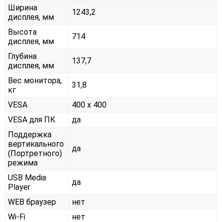
Ширина
1243,2
дисплея, мм
Высота
714
дисплея, мм
Глубина
137,7
дисплея, мм
Вес монитора,
31,8
кг
VESA
400 x 400
VESA для ПК
да
Поддержка
вертикального
да
(Портретного)
режима
USB Media
да
Player
WEB браузер
нет
Wi-Fi
нет