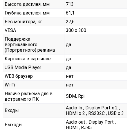
Высота дисплея, мм
713
Глубина дисплея, мм
61,1
Вес монитора, кг
27,6
VESA
300 x 300
Поддержка
вертикального
да
(Портретного) режима
Картинка в картинке
да
USB Media Player
да
WEB браузер
нет
Wi-Fi
нет
Наличе разъема для в
SDM, Rpi
встраемого ПК
Audio In , Display Port x 2 ,
Входы
HDMI x 2 , RS232С , USB x 3
Audio out , Display Port ,
Выходы
HDMI , RJ45