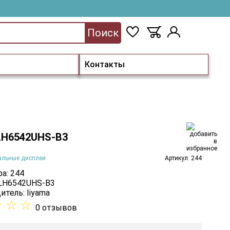
Поиск
Контакты
 LH6542UHS-B3
альные дисплеи
Артикул: 244
а: 244
 LH6542UHS-B3
итель:
Iiyama
☆
☆
☆
0 отзывов