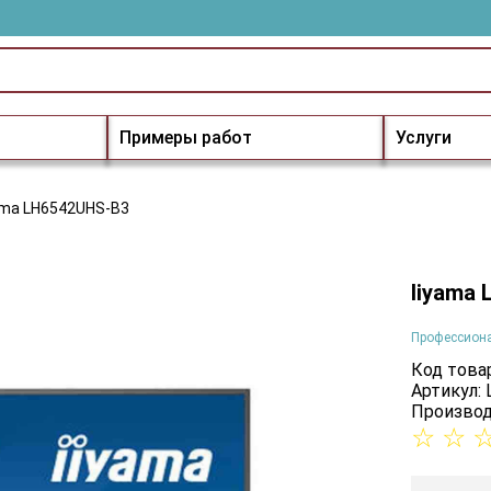
Примеры работ
Услуги
ama LH6542UHS-B3
Iiyama
Профессион
Код товар
Артикул:
Производ
☆
☆