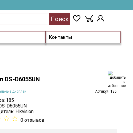
Поиск
Контакты
on DS-D6055UN
альные дисплеи
Артикул: 185
а: 185
 DS-D6055UN
итель:
Hikvision
☆
☆
☆
0 отзывов