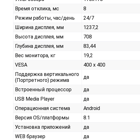
Время отклика, мс
8
Режим работы, час/день
24/7
Ширина дисплея, мм
1237,2
Высота дисплея, мм
708
Глубина дисплея, мм
83,44
Вес монитора, кг
19,2
VESA
400 x 400
Поддержка вертикального
да
(Портретного) режима
Встроенный процессор
да
USB Media Player
да
Операционная система
Android
Версия OS/платформы
8.1
Установка приложений
да
WEB браузер
да