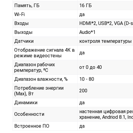
Память, ГБ
16 ГБ
Wi-Fi
да
Входы
HDMI*2, USB*2, VGA (D-su
Выходы
Audio*1
Датчики
контроля температуры 
Отображение сигнала 4К в
да
режиме видеостены
Диапазон рабочих
от 0 до 40
ремператур, ⁰С
Диапазон влажности, %
10 - 80
Потребление энергии
200
(Max), Вт
Динамики
да
настенная цифровая рек
Особенности
хранение, Andriod 8.1, I
Встроенное ПО
да