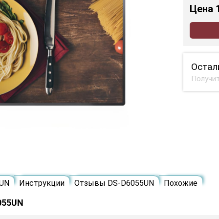
Цена
Остал
Получит
5UN
Инструкции
Отзывы DS-D6055UN
Похожие
055UN