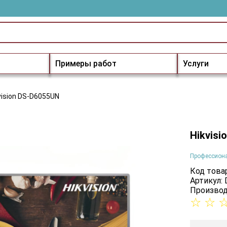
Примеры работ
Услуги
vision DS-D6055UN
Hikvisi
Профессион
Код товар
Артикул:
Производ
☆
☆