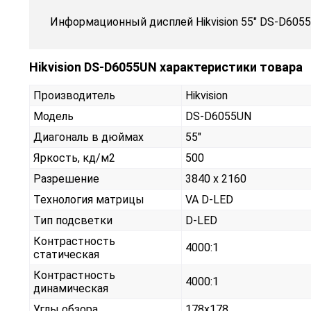
Информационный дисплей Hikvision 55" DS-D6055
Hikvision DS-D6055UN характеристики товара
Производитель
Hikvision
Модель
DS-D6055UN
Диагональ в дюймах
55"
Яркость, кд/м2
500
Разрешение
3840 x 2160
Технология матрицы
VA D-LED
Тип подсветки
D-LED
Контрастность
4000:1
статическая
Контрастность
4000:1
динамическая
Углы обзора
178x178