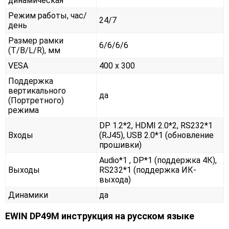
динамическая
Режим работы, час/
24/7
день
Размер рамки
6/6/6/6
(T/B/L/R), мм
VESA
400 x 300
Поддержка
вертикального
да
(Портретного)
режима
DP 1.2*2, HDMI 2.0*2, RS232*1
Входы
(RJ45), USB 2.0*1 (обновление
прошивки)
Audio*1 , DP*1 (поддержка 4К),
Выходы
RS232*1 (поддержка ИК-
выхода)
Динамики
да
EWIN DP49M инструкция на русском языке