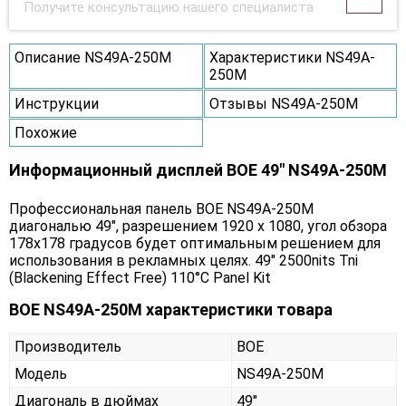
Получите консультацию нашего специалиста
Описание NS49A-250M
Характеристики NS49A-
250M
Инструкции
Отзывы NS49A-250M
Похожие
Информационный дисплей BOE 49" NS49A-250M
Профессиональная панель BOE NS49A-250M
диагональю 49", разрешением 1920 x 1080, угол обзора
178х178 градусов будет оптимальным решением для
использования в рекламных целях. 49" 2500nits Tni
(Blackening Effect Free) 110°C Panel Kit
BOE NS49A-250M характеристики товара
Производитель
BOE
Модель
NS49A-250M
Диагональ в дюймах
49"