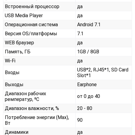
Встроенный процессор
да
USB Media Player
да
Операционная система
Android 7.1
Версия OS/платформы
7.1
WEB браузер
да
Память, ГБ
1GB / 8GB
Wi-Fi
да
USB*2, RJ45*1, SD Card
Входы
Slot*1
Выходы
Earphone
Диапазон рабочих
от 0 до 40
ремператур, ⁰С
Диапазон влажности, %
20 - 80
Потребление энергии (Max),
90
Вт
Динамики
да