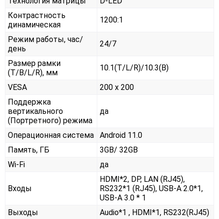
Технология матрицы
D-LED
Контрастность
1200:1
динамическая
Режим работы, час/
24/7
день
Размер рамки
10.1(T/L/R)/10.3(B)
(T/B/L/R), мм
VESA
200 x 200
Поддержка
вертикального
да
(Портретного) режима
Операционная система
Android 11.0
Память, ГБ
3GB/ 32GB
Wi-Fi
да
HDMI*2, DP, LAN (RJ45),
Входы
RS232*1 (RJ45), USB-A 2.0*1,
USB-A 3.0 * 1
Выходы
Audio*1 , HDMI*1, RS232(RJ45)