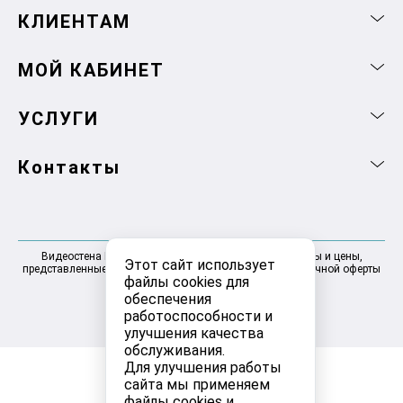
КЛИЕНТАМ
МОЙ КАБИНЕТ
УСЛУГИ
Контакты
Видеостена Москва 2025-2026 © Информация, товары и цены,
Этот сайт использует
представленные на сайте, не являются договором публичной оферты
файлы cookies для
обеспечения
работоспособности и
улучшения качества
обслуживания.
Для улучшения работы
сайта мы применяем
файлы cookies и