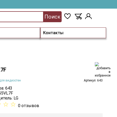
Поиск
Контакты
L7F
для видеостен
Артикул: 643
а: 643
 55VL7F
итель:
LG
☆
☆
☆
0 отзывов