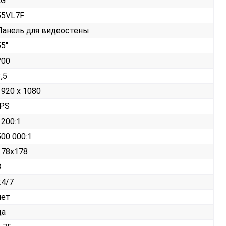
LG
55VL7F
Панель для видеостены
55"
700
,5
1920 x 1080
IPS
1200:1
500 000:1
178x178
8
24/7
нет
да