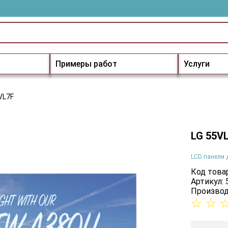
Примеры работ
Услуги
VL7F
LG 55V
LCD панели 
Код товар
Артикул:
Производ
☆
☆