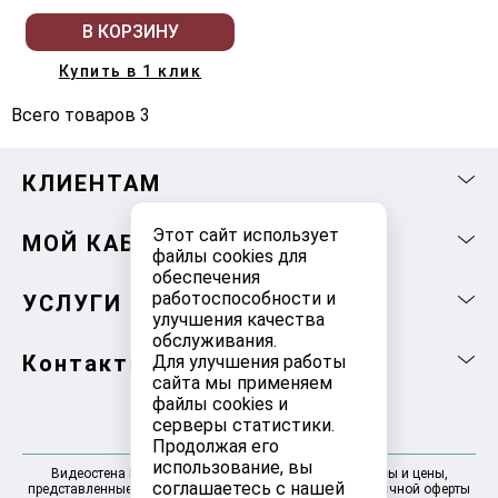
В КОРЗИНУ
Купить в 1 клик
Всего товаров 3
КЛИЕНТАМ
Этот сайт использует
МОЙ КАБИНЕТ
файлы cookies для
обеспечения
работоспособности и
УСЛУГИ
улучшения качества
обслуживания.
Контакты
Для улучшения работы
сайта мы применяем
файлы cookies и
серверы статистики.
Продолжая его
использование, вы
Видеостена Москва 2025-2026 © Информация, товары и цены,
соглашаетесь с нашей
представленные на сайте, не являются договором публичной оферты