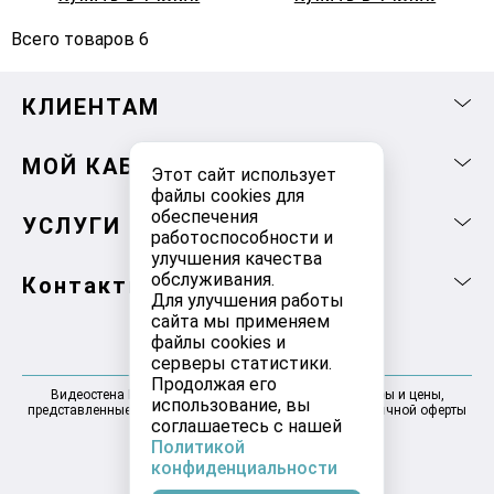
Всего товаров 6
КЛИЕНТАМ
МОЙ КАБИНЕТ
Этот сайт использует
файлы cookies для
обеспечения
УСЛУГИ
работоспособности и
улучшения качества
обслуживания.
Контакты
Для улучшения работы
сайта мы применяем
файлы cookies и
серверы статистики.
Продолжая его
Видеостена Москва 2025-2026 © Информация, товары и цены,
использование, вы
представленные на сайте, не являются договором публичной оферты
соглашаетесь с нашей
Политикой
конфиденциальности