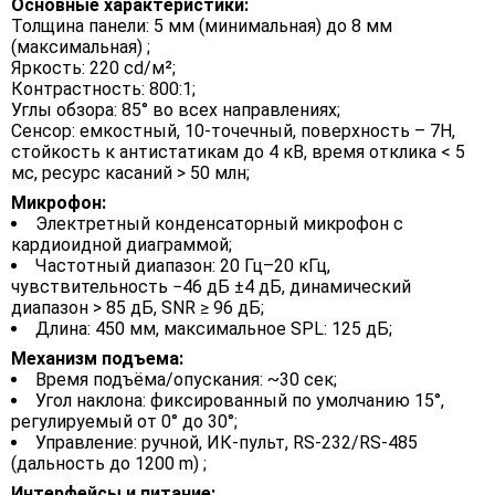
Основные характеристики:
Толщина панели: 5 мм (минимальная) до 8 мм
(максимальная) ;
Яркость: 220 cd/м²;
Контрастность: 800:1;
Углы обзора: 85° во всех направлениях;
Сенсор: емкостный, 10‑точечный, поверхность – 7H,
стойкость к антистатикам до 4 кВ, время отклика < 5
мс, ресурс касаний > 50 млн;
Микрофон:
Электретный конденсаторный микрофон с
кардиоидной диаграммой;
Частотный диапазон: 20 Гц–20 кГц,
чувствительность −46 дБ ±4 дБ, динамический
диапазон > 85 дБ, SNR ≥ 96 дБ;
Длина: 450 мм, максимальное SPL: 125 дБ;
Механизм подъема:
Время подъёма/опускания: ~30 сек;
Угол наклона: фиксированный по умолчанию 15°,
регулируемый от 0° до 30°;
Управление: ручной, ИК‑пульт, RS‑232/RS‑485
(дальность до 1200 m) ;
Интерфейсы и питание: