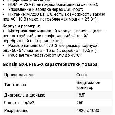
HDMI + VGA (с авто‑распознаванием сигнала);
Управление и зарядка через USB-порт;
Питание: AC220 В±10%, есть возможность заказа
под AC110 В (макс. потребляемая мощн. ≈ 25 Вт);
Корпус и размеры:
Материал: алюминиевый корпус + панель, цвет —
пескоструйный или шлифованный чёрный/
серебристый (настраивается);
Размер панели: 601×70×3 мм; размер корпуса:
585×60×647 мм; вес ≈ 15 кг (в коробке ≈ 17,5 кг);
Рабочая температура: от 0°C до 45°C ;
Gonsin GX-LF185-X характеристики товара
Производитель
Gonsin
Выдвижной
Тип товара
монитор
Диагональ в дюймах
18.5"
Яркость, кд/м2
260
Разрешение
1920 x 1080