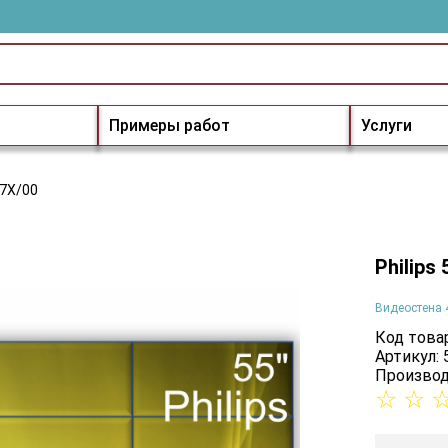
Примеры работ
Услуги
07X/00
Philips
Видеостена 
Код товар
Артикул:
Производ
☆
☆