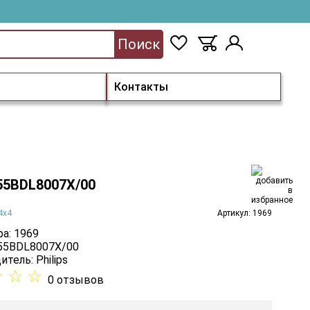
Поиск
Контакты
 55BDL8007X/00
4х4
Артикул: 1969
а: 1969
 55BDL8007X/00
итель:
Philips
☆
☆
☆
0 отзывов