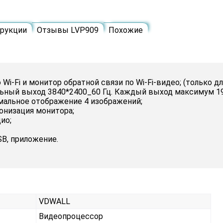
рукции
Отзывы LVP909
Похожие
Wi-Fi и монитор обратной связи по Wi-Fi-видео; (только д
альный выход 3840*2400_60 Гц. Каждый выход максимум 19
мальное отображение 4 изображений;
онизация монитора;
дио;
SB, приложение.
VDWALL
Видеопроцессор