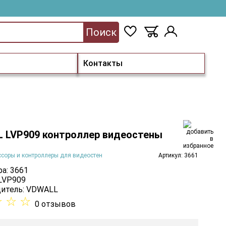
Поиск
Контакты
 LVP909 контроллер видеостены
соры и контроллеры для видеостен
Артикул: 3661
а: 3661
 LVP909
итель:
VDWALL
☆
☆
☆
0 отзывов