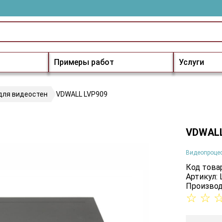
Примеры работ
Услуги
для видеостен
VDWALL LVP909
VDWALL
Видеопроцес
Код товар
Артикул:
Производ
☆
☆