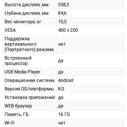
Высота дисплея, мм
558,3
Глубина дисплея, мм
84,6
Вес монитора, кг
10,5
VESA
400 x 200
Поддержка
вертикального
нет
(Портретного) режима
Встроенный
да
процессор
USB Media Player
да
Операционная система
Android
Версия OS/платформы
8.0
Установка приложений
да
WEB браузер
да
Память, ГБ
16 ГБ
Wi-Fi
нет