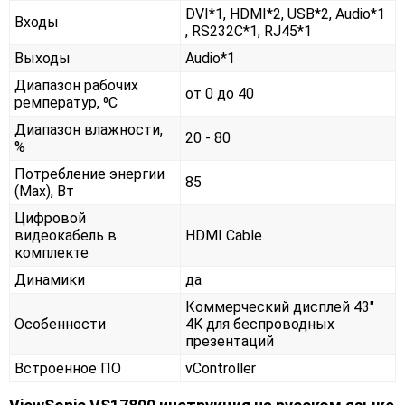
DVI*1, HDMI*2, USB*2, Audio*1
Входы
, RS232С*1, RJ45*1
Выходы
Audio*1
Диапазон рабочих
от 0 до 40
ремператур, ⁰С
Диапазон влажности,
20 - 80
%
Потребление энергии
85
(Max), Вт
Цифровой
видеокабель в
HDMI Cable
комплекте
Динамики
да
Коммерческий дисплей 43"
Особенности
4K для беспроводных
презентаций
Встроенное ПО
vController