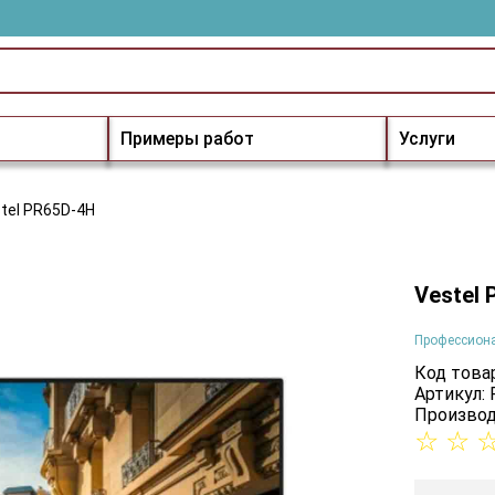
Примеры работ
Услуги
tel PR65D-4H
Vestel
Профессион
Код товар
Артикул:
Производ
☆
☆