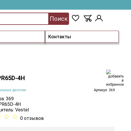
Поиск
Контакты
 PR65D-4H
альные дисплеи
Артикул: 369
а: 369
 PR65D-4H
итель:
Vestel
☆
☆
☆
0 отзывов