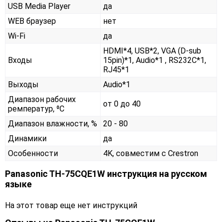
USB Media Player
да
WEB браузер
нет
Wi-Fi
да
HDMI*4, USB*2, VGA (D-sub
Входы
15pin)*1, Audio*1 , RS232С*1,
RJ45*1
Выходы
Audio*1
Диапазон рабочих
от 0 до 40
ремператур, ⁰С
Диапазон влажности, %
20 - 80
Динамики
да
Особенности
4K, совместим с Crestron
Panasonic TH-75CQE1W инструкция на русском
языке
На этот товар еще нет инструкций