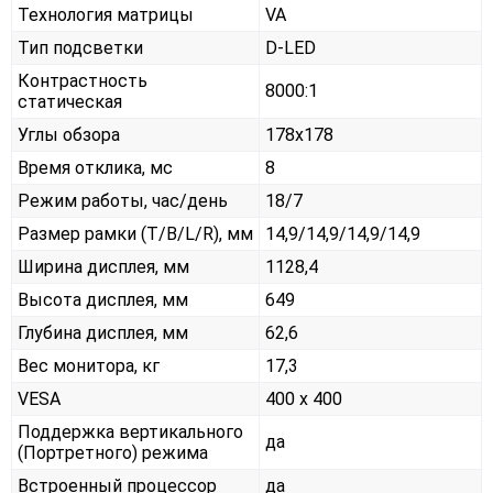
Технология матрицы
VA
Тип подсветки
D-LED
Контрастность
8000:1
статическая
Углы обзора
178x178
Время отклика, мс
8
Режим работы, час/день
18/7
Размер рамки (T/B/L/R), мм
14,9/14,9/14,9/14,9
Ширина дисплея, мм
1128,4
Высота дисплея, мм
649
Глубина дисплея, мм
62,6
Вес монитора, кг
17,3
VESA
400 x 400
Поддержка вертикального
да
(Портретного) режима
Встроенный процессор
да