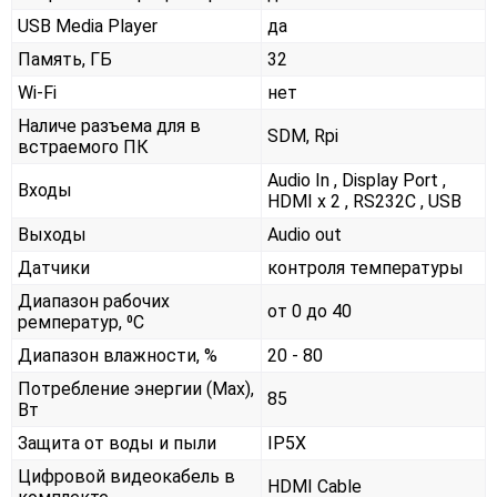
USB Media Player
да
Память, ГБ
32
Wi-Fi
нет
Наличе разъема для в
SDM, Rpi
встраемого ПК
Audio In , Display Port ,
Входы
HDMI x 2 , RS232С , USB
Выходы
Audio out
Датчики
контроля температуры
Диапазон рабочих
от 0 до 40
ремператур, ⁰С
Диапазон влажности, %
20 - 80
Потребление энергии (Max),
85
Вт
Защита от воды и пыли
IP5X
Цифровой видеокабель в
HDMI Cable