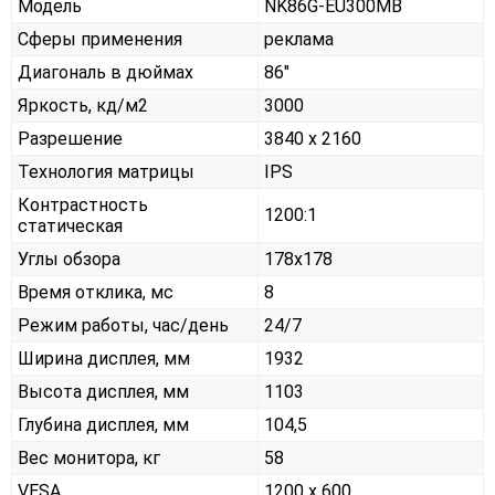
Модель
NK86G-EU300MB
Сферы применения
реклама
Диагональ в дюймах
86"
Яркость, кд/м2
3000
Разрешение
3840 x 2160
Технология матрицы
IPS
Контрастность
1200:1
статическая
Углы обзора
178x178
Время отклика, мс
8
Режим работы, час/день
24/7
Ширина дисплея, мм
1932
Высота дисплея, мм
1103
Глубина дисплея, мм
104,5
Вес монитора, кг
58
VESA
1200 х 600