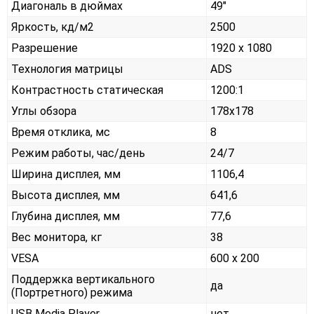
Диагональ в дюймах
49"
Яркость, кд/м2
2500
Разрешение
1920 x 1080
Технология матрицы
ADS
Контрастность статическая
1200:1
Углы обзора
178x178
Время отклика, мс
8
Режим работы, час/день
24/7
Ширина дисплея, мм
1106,4
Высота дисплея, мм
641,6
Глубина дисплея, мм
77,6
Вес монитора, кг
38
VESA
600 х 200
Поддержка вертикального
да
(Портретного) режима
USB Media Player
нет