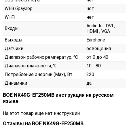
WEB браузер
нет
Wi-Fi
нет
Audio In , DVI ,
Входы
HDMI , VGA
Выходы
Earphone
Датчики
освещения
Диапазон рабочих ремператур, ⁰С
от 0 до 40
Диапазон влажности, %
10 - 80
Потребление энергии (Max), Вт
220
Динамики
да
BOE NK49G-EF250MB инструкция на русском
языке
На этот товар еще нет инструкций
Отзывы на
BOE NK49G-EF250MB